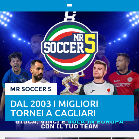
Skip
to
content
MR SOCCER 5
DAL 2003 I MIGLIORI
TORNEI A CAGLIARI