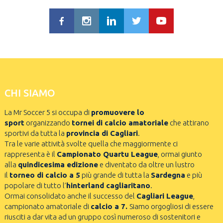
CHI SIAMO
La Mr Soccer 5 si occupa di
promuovere lo
sport
organizzando
tornei di calcio amatoriale
che attirano
sportivi da tutta la
provincia di Cagliari
.
Tra le varie attività svolte quella che maggiormente ci
rappresenta è il
Campionato Quartu League
, ormai giunto
alla
quindicesima edizione
e diventato da oltre un lustro
il
torneo di calcio a 5
più grande di tutta la
Sardegna
e più
popolare di tutto l’
hinterland cagliaritano
.
Ormai consolidato anche il successo del
Cagliari League
,
campionato amatoriale di
calcio a 7.
Siamo orgogliosi di essere
riusciti a dar vita ad un gruppo così numeroso di sostenitori e