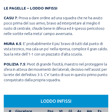
LE PAGELLE – LODDO INFISSI
CASU 7
: Prova a dare ordine ad una squadra che ne ha avuto
poco prima del suo arrivo, bravo ad interpretare al meglio il
ruolo di centrale, chiude bene in difesa ed è spesso pericoloso
nelle sortite nella meta’ campo avversaria.
MURA 6.5
: E’ probabilmente il piu’ bravo di tutti dal punto di
vista tecnico, ma cala un po’ nella ripresa, complice il gran caldo.
Sua la rete dell’1-1 con un piazzato d’alta scuola.
POLIZIA 7.5
: Pivot di grande fisicità, maestro nel proteggere la
sfera in attesa dei movimenti dei laterali, decisivo nell’assist per
la rete del definitivo 3-3. C’e’ tanto di suo in questo primo punto
conquistato dalla propria squadra.
LODDO INFISSI
#
Giocatore
Pos
Vt
Gl
As
Am
Es