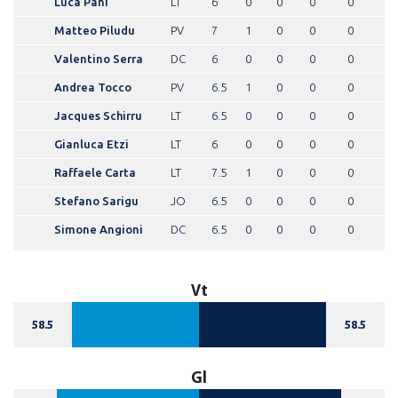
Luca Pani
LT
6
0
0
0
0
Matteo Piludu
PV
7
1
0
0
0
Valentino Serra
DC
6
0
0
0
0
Andrea Tocco
PV
6.5
1
0
0
0
Jacques Schirru
LT
6.5
0
0
0
0
Gianluca Etzi
LT
6
0
0
0
0
Raffaele Carta
LT
7.5
1
0
0
0
Stefano Sarigu
JO
6.5
0
0
0
0
Simone Angioni
DC
6.5
0
0
0
0
Vt
58.5
58.5
Gl