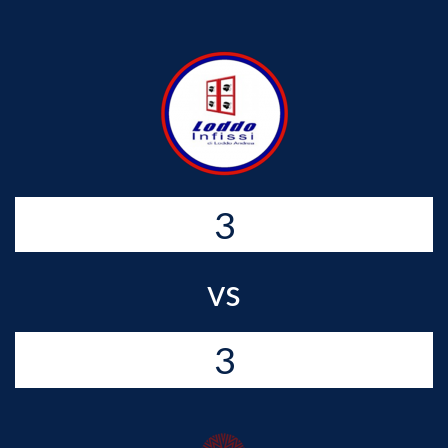
3
vs
3