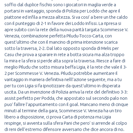
soffio dal duplice fischio sono i giocatori in maglia verde a
portarsi in vantaggio, sponda di Polizia per Loddo che apre il
piattone ed infila a mezza altezza. Si va cosi’ a bere un the caldo
con il punteggio di 2-1 in favore dei Loddo Infissi. La ripresa si
apre subito con la rete della nuova parità targata Scommesse V.
Venezia, combinazione perfetta Piludu-Tocco-Carta, con
quest’ultimo che con il mancino di prima intenzione scarica
sotto la traversa, 2-2. Dal lato opposto sponda di Melis per
Casu che prova a sparare in rete a botta sicura ma alza troppo
la mira e la sfera si perde alta sopra la traversa. Riesce a fare di
meglio Piludu che sotto misura beffa Ligia, è la rete che vale il 3-
2 per Scommesse V. Venezia. Piludu potrebbe aumentare il
vantaggio in maniera definitiva nelll’azione seguente, ma a tu
per tu con Ligia si fa ipnotizzare da quest’ultimo in disperata
uscita. Da un invenzione di Polizia arriva la rete del definitivo 3-3:
assist perfetto per Podda, che appostato sul secondo palo non
puo’ fallire l’appuntamento con il goal. Mancano meno di cinque
minuti al termine della gara, Scommesse V. Venezia ha un tiro
libero a disposizione, ci prova Carta di potenza ma Ligia
respinge, si avventa sulla sfera Pani che pero’ si arrende al colpo
di reni dell’estremo difensore avversario che dice ancora di no.