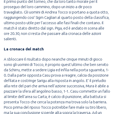
il primo punto del torneo, che da loro tanto morale per il
proseguo del loro cammino, dopo un inizio a dir poco
travagliato. Gli uomini di Andrea Tocco si portano a quota otto,
raggiungendo cosi’ Sigm Cagliari al quarto posto della classifica,
ultimo posto utile per l’accesso alle fasi finali che contano. Il
match è stato diretto dal sign. Piga, ed è andato in scena alle
ore 20.30, non ci resta che passare alla cronaca delle azioni
salienti.
La cronaca del match
A sbloccare il risultato dopo neanche cinque minuti di gioco
sono gli uomini di Tocco, è proprio quest’ultimo che ben servito
da Schirru, mette a sedere Ligia ed infila nella porta sguarnita, 1-
0. Dalla parte opposta Casu prova a reagire, calcia da posizione
defilata e costringe Sarigu alla risposta in angolo. E’ il preludio
alla rete del pari che arriva nell’azione successiva, Mura è abile a
piazzare la sfera all’angolino basso, 1-1. Casu commette un fallo
al limite dell’area su Carta, è calcio di punizione, alla battuta si
presenta Tocco che cerca la potenza ma trova solo la barriera.
Poco prima del riposo Tocco potrebbe fare male su tiro libero,
ma la sua conclusione si perde alta sopra la traversa. Ad un