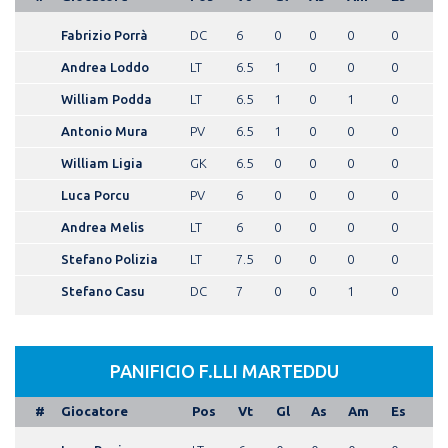
Fabrizio Porrà
DC
6
0
0
0
0
Andrea Loddo
LT
6.5
1
0
0
0
William Podda
LT
6.5
1
0
1
0
Antonio Mura
PV
6.5
1
0
0
0
William Ligia
GK
6.5
0
0
0
0
Luca Porcu
PV
6
0
0
0
0
Andrea Melis
LT
6
0
0
0
0
Stefano Polizia
LT
7.5
0
0
0
0
Stefano Casu
DC
7
0
0
1
0
PANIFICIO F.LLI MARTEDDU
#
Giocatore
Pos
Vt
Gl
As
Am
Es