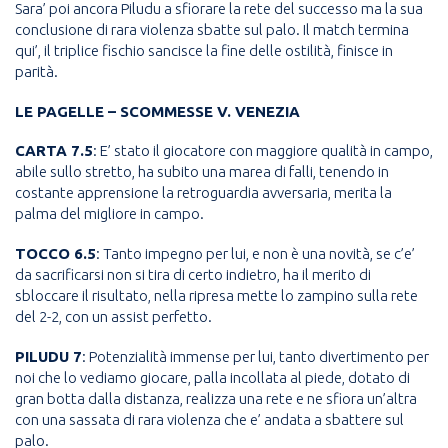
Sara’ poi ancora Piludu a sfiorare la rete del successo ma la sua
conclusione di rara violenza sbatte sul palo. Il match termina
qui’, il triplice fischio sancisce la fine delle ostilità, finisce in
parità.
LE PAGELLE – SCOMMESSE V. VENEZIA
CARTA 7.5
: E’ stato il giocatore con maggiore qualità in campo,
abile sullo stretto, ha subito una marea di falli, tenendo in
costante apprensione la retroguardia avversaria, merita la
palma del migliore in campo.
TOCCO 6.5
: Tanto impegno per lui, e non è una novità, se c’e’
da sacrificarsi non si tira di certo indietro, ha il merito di
sbloccare il risultato, nella ripresa mette lo zampino sulla rete
del 2-2, con un assist perfetto.
PILUDU 7
: Potenzialità immense per lui, tanto divertimento per
noi che lo vediamo giocare, palla incollata al piede, dotato di
gran botta dalla distanza, realizza una rete e ne sfiora un’altra
con una sassata di rara violenza che e’ andata a sbattere sul
palo.