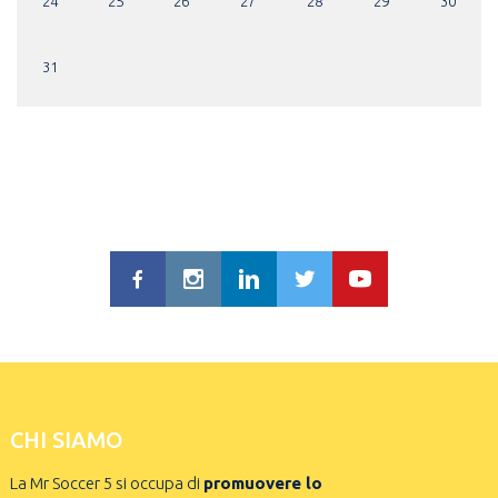
24
25
26
27
28
29
30
31
CHI SIAMO
La Mr Soccer 5 si occupa di
promuovere lo