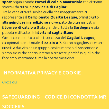
sport
organizzando
tornei di calcio amatoriale
che attirano
sportivi da tutta la
provincia di Cagliari
.
Tra le varie attività svolte quella che maggiormente ci
rappresenta è il
Campionato Quartu League
, ormai giunto
alla
quindicesima edizione
e diventato da oltre un lustro
il
torneo di calcio a 5
più grande di tutta la
Sardegna
e più
popolare di tutto l’
hinterland cagliaritano
.
Ormai consolidato anche il successo del
Cagliari League
,
campionato amatoriale di
calcio a 7.
Siamo orgogliosi di essere
riusciti a dar vita ad un gruppo così numeroso di sostenitori e
siamo sicuri che continueremo a crescere, perché in quello che
facciamo, mettiamo tutta la nostra passione!
INFORMATIVA PRIVACY E COOKIE
Clicca qui
SAFEGUARDING – CODICE DI CONDOTTA MR
SOCCER 5