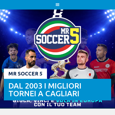
Skip
to
content
MR SOCCER 5
DAL 2003 I MIGLIORI
TORNEI A CAGLIARI