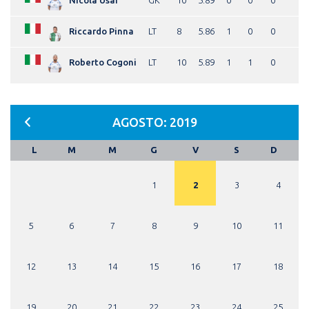
Nicola Usai
GK
10
5.89
0
0
0
Riccardo Pinna
LT
8
5.86
1
0
0
Roberto Cogoni
LT
10
5.89
1
1
0
AGOSTO: 2019
L
M
M
G
V
S
D
1
2
3
4
5
6
7
8
9
10
11
12
13
14
15
16
17
18
19
20
21
22
23
24
25