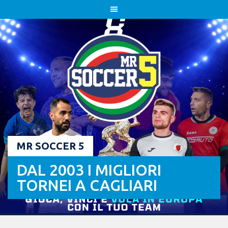
Skip
to
content
MR SOCCER 5
DAL 2003 I MIGLIORI
TORNEI A CAGLIARI