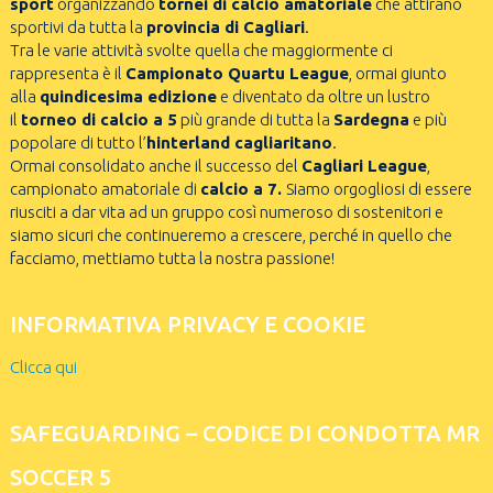
sport
organizzando
tornei di calcio amatoriale
che attirano
sportivi da tutta la
provincia di Cagliari
.
Tra le varie attività svolte quella che maggiormente ci
rappresenta è il
Campionato Quartu League
, ormai giunto
alla
quindicesima edizione
e diventato da oltre un lustro
il
torneo di calcio a 5
più grande di tutta la
Sardegna
e più
popolare di tutto l’
hinterland cagliaritano
.
Ormai consolidato anche il successo del
Cagliari League
,
campionato amatoriale di
calcio a 7.
Siamo orgogliosi di essere
riusciti a dar vita ad un gruppo così numeroso di sostenitori e
siamo sicuri che continueremo a crescere, perché in quello che
facciamo, mettiamo tutta la nostra passione!
INFORMATIVA PRIVACY E COOKIE
Clicca qui
SAFEGUARDING – CODICE DI CONDOTTA MR
SOCCER 5