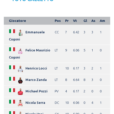
Giocatore
Pos
Pr
Vt
Gl
As
Am
Emmanuele
CC
7
6.42
3
3
1
Cogoni
Felice Maurizio
LT
9
6.06
5
1
0
Cogoni
Henrico Locci
LT
10
6.17
3
2
1
Marco Zanda
LT
8
6.64
8
3
0
Michael Pozzi
PV
4
6.17
2
0
0
Nicola Serra
DC
10
6.06
0
4
1