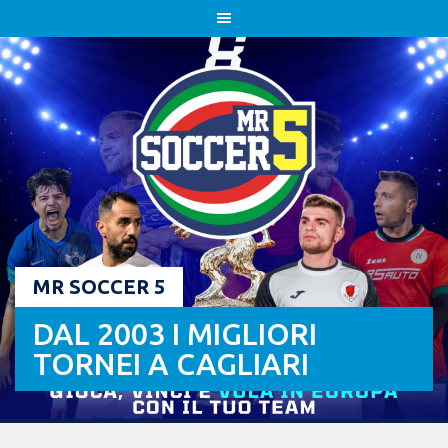
Skip
to
content
MR SOCCER 5
DAL 2003 I MIGLIORI
TORNEI A CAGLIARI