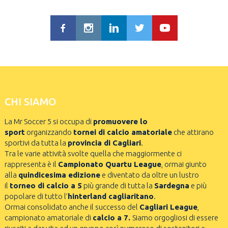
CHI SIAMO
La Mr Soccer 5 si occupa di
promuovere lo
sport
organizzando
tornei di calcio amatoriale
che attirano
sportivi da tutta la
provincia di Cagliari
.
Tra le varie attività svolte quella che maggiormente ci
rappresenta è il
Campionato Quartu League
, ormai giunto
alla
quindicesima edizione
e diventato da oltre un lustro
il
torneo di calcio a 5
più grande di tutta la
Sardegna
e più
popolare di tutto l’
hinterland cagliaritano
.
Ormai consolidato anche il successo del
Cagliari League
,
campionato amatoriale di
calcio a 7.
Siamo orgogliosi di essere